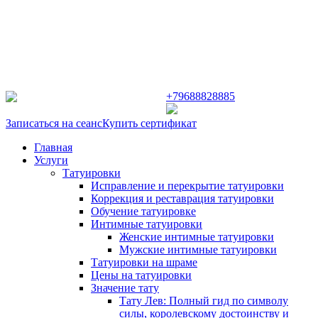
г. Балашиха ул. Заречная д. 31
+79688828885
Записаться на сеанс
Купить сертификат
Главная
Услуги
Татуировки
Исправление и перекрытие татуировки
Коррекция и реставрация татуировки
Обучение татуировке
Интимные татуировки
Женские интимные татуировки
Мужские интимные татуировки
Татуировки на шраме
Цены на татуировки
Значение тату
Тату Лев: Полный гид по символу
силы, королевскому достоинству и