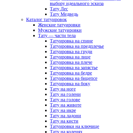
выбору идеального эскиза
Тату Лес
Тату Медведь
Каталог татуировок
Женские татуировки
Мужские татуировки
Тату — части тела
Татуировка на спине
Татуировка на предплечье
Татуировка на груди
Татуировка на лице
Татуировка на плече
Татуировка на запястье
Татуировка на бедре
Татуировка на бицепсе
Татуировка на боку
Тату на ноге
Тату на голени
Тату на голове
Тату на животе
Тату на икре
Тату на ладони
Тату на кисти
Татуировки на ключице
Тату на коленях