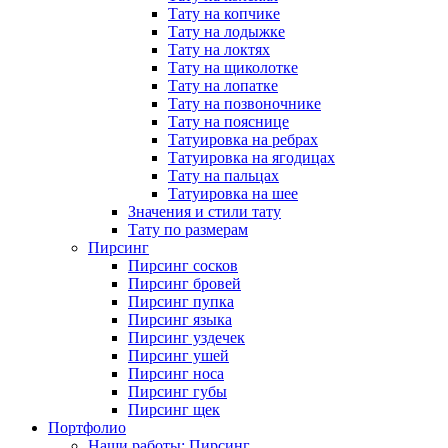
Тату на копчике
Тату на лодыжке
Тату на локтях
Тату на щиколотке
Тату на лопатке
Тату на позвоночнике
Тату на пояснице
Татуировка на ребрах
Татуировка на ягодицах
Тату на пальцах
Татуировка на шее
Значения и стили тату
Тату по размерам
Пирсинг
Пирсинг сосков
Пирсинг бровей
Пирсинг пупка
Пирсинг языка
Пирсинг уздечек
Пирсинг ушей
Пирсинг носа
Пирсинг губы
Пирсинг щек
Портфолио
Наши работы: Пирсинг