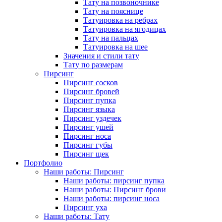
Тату на позвоночнике
Тату на пояснице
Татуировка на ребрах
Татуировка на ягодицах
Тату на пальцах
Татуировка на шее
Значения и стили тату
Тату по размерам
Пирсинг
Пирсинг сосков
Пирсинг бровей
Пирсинг пупка
Пирсинг языка
Пирсинг уздечек
Пирсинг ушей
Пирсинг носа
Пирсинг губы
Пирсинг щек
Портфолио
Наши работы: Пирсинг
Наши работы: пирсинг пупка
Наши работы: Пирсинг брови
Наши работы: пирсинг носа
Пирсинг уха
Наши работы: Тату