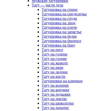
Мужские татуировки
Тату — части тела
Татуировка на спине
Татуировка на предплечье
Татуировка на груди
Татуировка на лице
Татуировка на плече
Татуировка на запястье
Татуировка на бедре
Татуировка на бицепсе
Татуировка на боку
Тату на ноге
Тату на голени
Тату на голове
Тату на животе
Тату на икре
Тату на ладони
Тату на кисти
Татуировки на ключице
Тату на коленях
Тату на копчике
Тату на лодыжке
Тату на локтях
Тату на щиколотке
Тату на лопатке