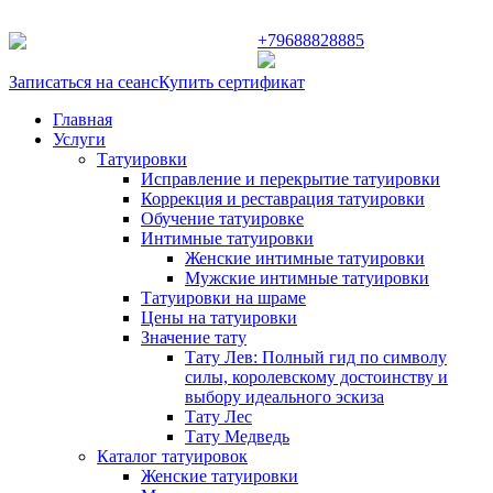
г. Балашиха ул. Заречная д. 31
+79688828885
Записаться на сеанс
Купить сертификат
Главная
Услуги
Татуировки
Исправление и перекрытие татуировки
Коррекция и реставрация татуировки
Обучение татуировке
Интимные татуировки
Женские интимные татуировки
Мужские интимные татуировки
Татуировки на шраме
Цены на татуировки
Значение тату
Тату Лев: Полный гид по символу
силы, королевскому достоинству и
выбору идеального эскиза
Тату Лес
Тату Медведь
Каталог татуировок
Женские татуировки