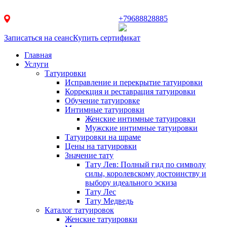
г. Балашиха ул. Заречная д. 31
+79688828885
Записаться на сеанс
Купить сертификат
Главная
Услуги
Татуировки
Исправление и перекрытие татуировки
Коррекция и реставрация татуировки
Обучение татуировке
Интимные татуировки
Женские интимные татуировки
Мужские интимные татуировки
Татуировки на шраме
Цены на татуировки
Значение тату
Тату Лев: Полный гид по символу
силы, королевскому достоинству и
выбору идеального эскиза
Тату Лес
Тату Медведь
Каталог татуировок
Женские татуировки