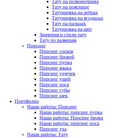
Тату на позвоночнике
Тату на пояснице
Татуировка на ребрах
Татуировка на ягодицах
Тату на пальцах
Татуировка на шее
Значения и стили тату
Тату по размерам
Пирсинг
Пирсинг сосков
Пирсинг бровей
Пирсинг пупка
Пирсинг языка
Пирсинг уздечек
Пирсинг ушей
Пирсинг носа
Пирсинг губы
Пирсинг щек
Портфолио
Наши работы: Пирсинг
Наши работы: пирсинг пупка
Наши работы: Пирсинг брови
Наши работы: пирсинг носа
Пирсинг уха
Наши работы: Тату