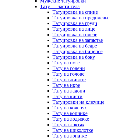
Мужские татуировки
Тату — части тела
Татуировка на спине
Татуировка на предплечье
Татуировка на груди
Татуировка на лице
Татуировка на плече
Татуировка на запястье
Татуировка на бедре
Татуировка на бицепсе
Татуировка на боку
Тату на ноге
Тату на голени
Тату на голове
Тату на животе
Тату на икре
Тату на ладони
Тату на кисти
Татуировки на ключице
Тату на коленях
Тату на копчике
Тату на лодыжке
Тату на локтях
Тату на щиколотке
Тату на лопатке